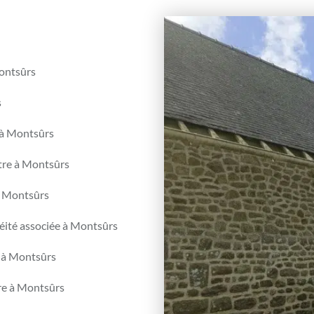
Montsûrs
s
e à Montsûrs
stre à Montsûrs
à Montsûrs
éité associée à Montsûrs
s à Montsûrs
ure à Montsûrs