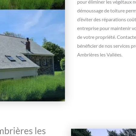
pour éliminer les végétaux nu
démoussage de toiture permet
d’éviter des réparations coû
entreprise pour maintenir vo
de votre propriété. Contact
bénéficier de nos services p
Ambrières les Vallées.
brières les