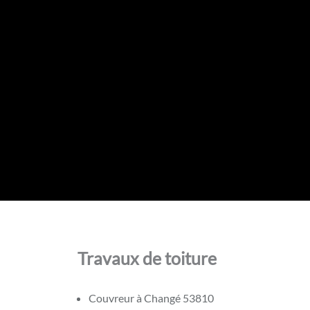
Travaux de toiture
Couvreur à Changé 53810