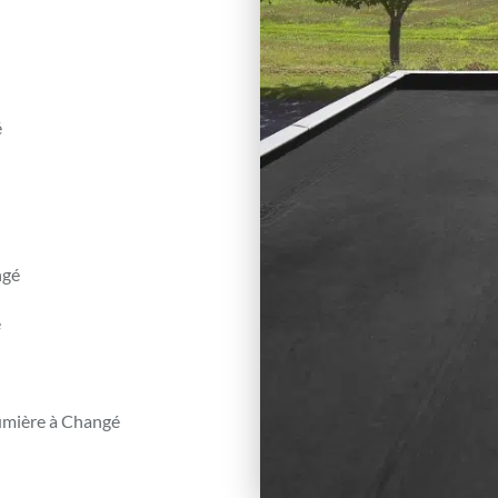
é
ngé
é
 lumière à Changé